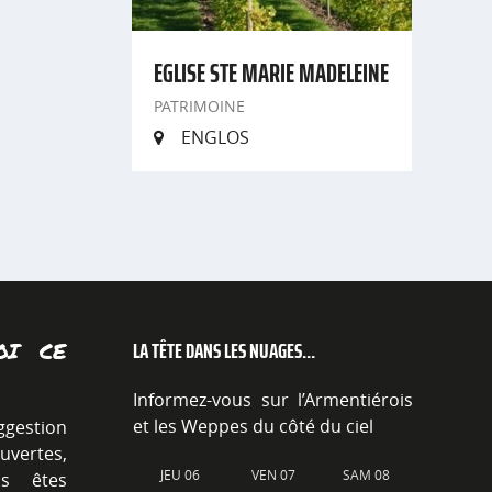
EGLISE STE MARIE MADELEINE
PATRIMOINE
ENGLOS
LA TÊTE DANS LES NUAGES...
OI CE
Informez-vous sur l’Armentiérois
et les Weppes du côté du ciel
ggestion
vertes,
JEU 06
VEN 07
SAM 08
ous êtes