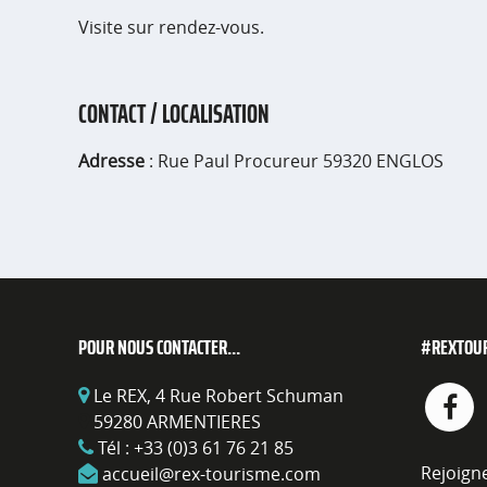
Visite sur rendez-vous.
CONTACT / LOCALISATION
Adresse
: Rue Paul Procureur 59320 ENGLOS
POUR NOUS CONTACTER...
#REXTOU
Le REX, 4 Rue Robert Schuman
59280 ARMENTIERES
Tél :
+33 (0)3 61 76 21 85
Rejoign
accueil@rex-tourisme.com