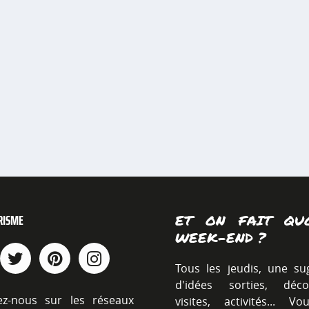
RISME
ET ON FAIT QU
WEEK-END ?
Tous les jeudis, une su
d'idées sorties, décou
ez-nous sur les réseaux
visites, activités... V