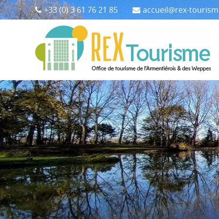
+33 (0) 3 61 76 21 85
accueil@rex-touris