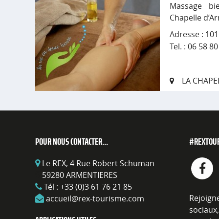
Massage bie
Chapelle d’A
Adresse : 10
Tel. : 06 58 8
LA CHAPE
POUR NOUS CONTACTER...
#REXTOU
Le REX, 4 Rue Robert Schuman
59280 ARMENTIERES
Tél :
+33 (0)3 61 76 21 85
Rejoign
accueil@rex-tourisme.com
socia