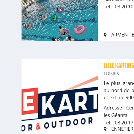
Tel. : 03 20 1
ARMENTI
LILLE KARTIN
LOISIRS
Le plus gran
au nord de p
et ext. de 90
Adresse : Ce
les Géants
Tel. : 03 20 1
ENNETIER