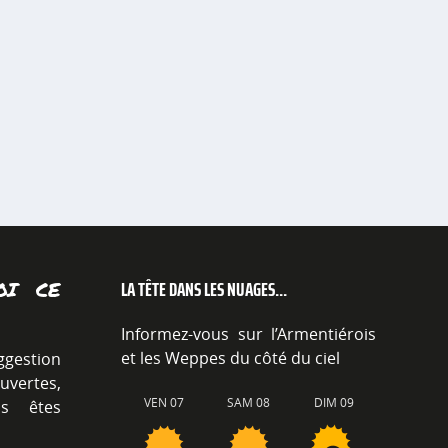
LA TÊTE DANS LES NUAGES...
OI CE
Informez-vous sur l’Armentiérois
et les Weppes du côté du ciel
ggestion
vertes,
VEN 07
SAM 08
DIM 09
ous êtes