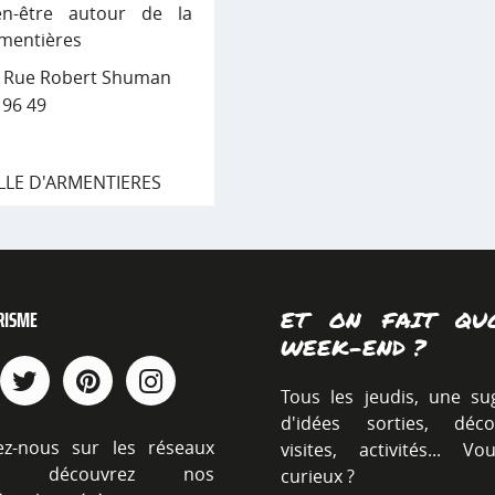
n-être autour de la
rmentières
1 Rue Robert Shuman
0 96 49
LLE D'ARMENTIERES
RISME
ET ON FAIT QU
WEEK-END ?
Tous les jeudis, une su
d'idées sorties, décou
ez-nous sur les réseaux
visites, activités... V
ux, découvrez nos
curieux ?