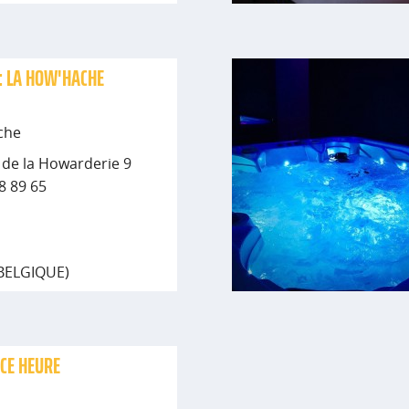
: LA HOW'HACHE
che
 de la Howarderie 9
58 89 65
(BELGIQUE)
UCE HEURE