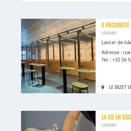
A PROXIMITÉ 
LOISIRS
Lancer de hâ
Adresse : rue
Tel. : +32 56 
LE BIZET 
LA VIE EN DO
LOISIRS