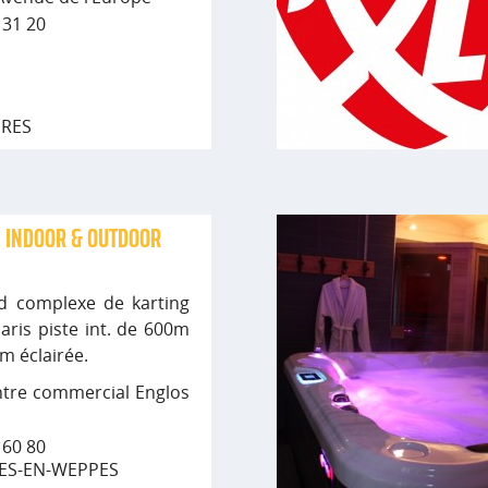
0 31 20
ERES
G INDOOR & OUTDOOR
d complexe de karting
aris piste int. de 600m
0m éclairée.
ntre commercial Englos
7 60 80
ES-EN-WEPPES