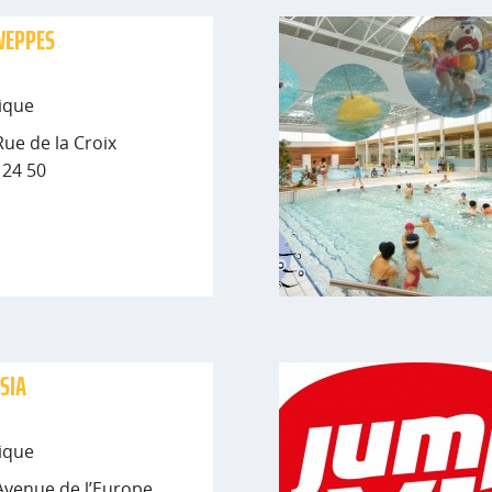
WEPPES
ique
Rue de la Croix
5 24 50
SSIA
ique
Avenue de l’Europe