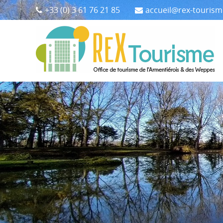
+33 (0) 3 61 76 21 85
accueil@rex-touris